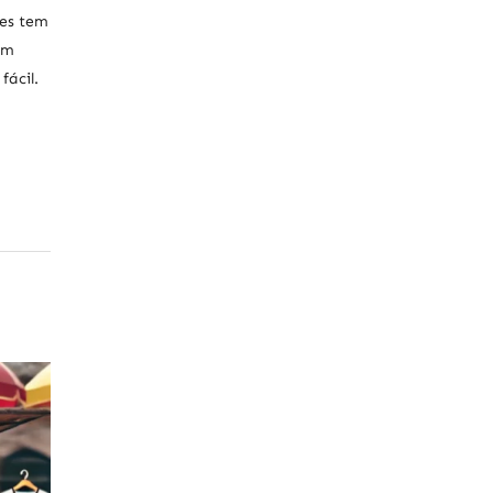
res tem
em
ácil.