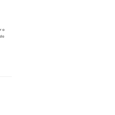
r a
 da