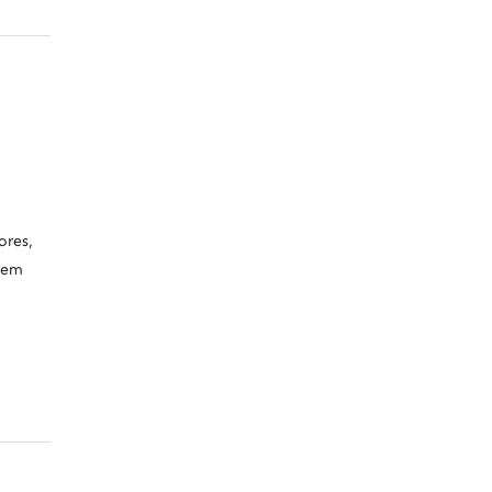
ores,
 em