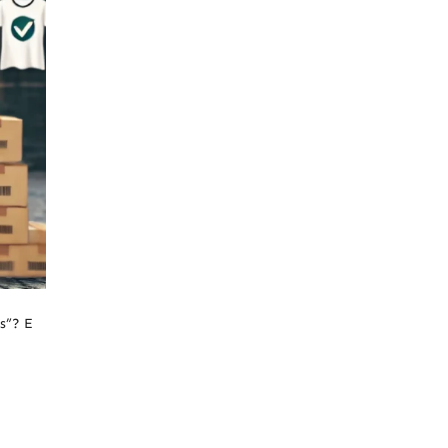
s”? E