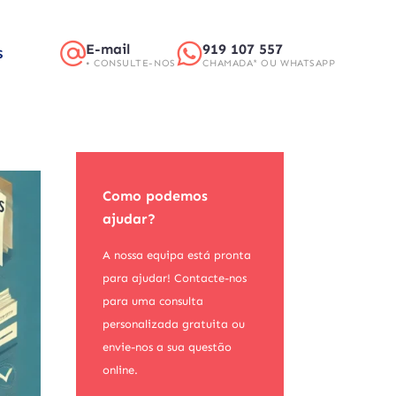
E-mail
919 107 557
S
• CONSULTE-NOS
CHAMADA* OU WHATSAPP
Como podemos
ajudar?
A nossa equipa está pronta
para ajudar! Contacte-nos
para uma consulta
personalizada gratuita ou
envie-nos a sua questão
online.